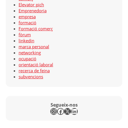
Elevator pich
Emprenedoria
empresa
formació
Formació comerç
fòrum
linkedin
marca personal
networking
ocupació
orientació laboral
recerca de feina
subvencions
Segueix-nos
Instagram
Facebook
X
LinkedIn