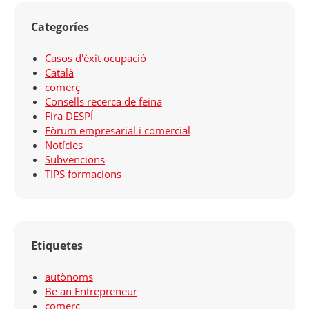
Categoríes
Casos d'èxit ocupació
Català
comerç
Consells recerca de feina
Fira DESPÍ
Fòrum empresarial i comercial
Notícies
Subvencions
TIPS formacions
Etiquetes
autònoms
Be an Entrepreneur
comerç