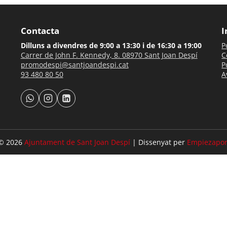
Contacta
I
Dilluns a divendres de 9:00 a 13:30 i de 16:30 a 19:00
P
Carrer de John F. Kennedy, 8. 08970 Sant Joan Despí
C
promodespi@santjoandespi.cat
P
93 480 80 50
A
© 2026
Ajuntament de Sant Joan Despí
| Dissenyat per
Empiezapor