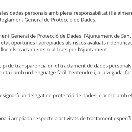
les dades personals amb plena responsabilitat i lleialment
l Reglament General de Protecció de Dades.
ent General de Protecció de Dades, l’Ajuntament de Sant J
 oportunes i apropiades als riscos avaluats i identificats 
loc els tractaments realitzats per l’Ajuntament.
cipi de transparència en el tractament de dades personals,
ta i amb un llenguatge fàcil d’entendre i, a la vegada, facil
esignarà un delegat de protecció de dades, d’acord amb el 
onal i ampliada respecte a activitats de tractament específ