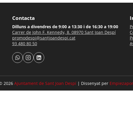
Contacta
I
Dilluns a divendres de 9:00 a 13:30 i de 16:30 a 19:00
P
Carrer de John F. Kennedy, 8. 08970 Sant Joan Despí
C
promodespi@santjoandespi.cat
P
93 480 80 50
A
© 2026
Ajuntament de Sant Joan Despí
| Dissenyat per
Empiezapor