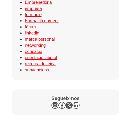
Emprenedoria
empresa
formació
Formació comerç
fòrum
linkedin
marca personal
networking
ocupació
orientació laboral
recerca de feina
subvencions
Segueix-nos
Instagram
Facebook
X
LinkedIn