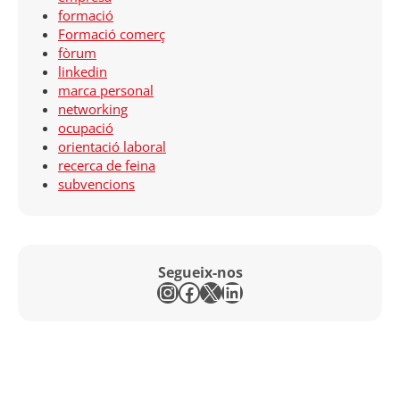
formació
Formació comerç
fòrum
linkedin
marca personal
networking
ocupació
orientació laboral
recerca de feina
subvencions
Segueix-nos
Instagram
Facebook
X
LinkedIn