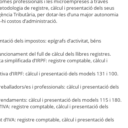
ònomes professionals i les microempreses a través
etodologia de registre, càlcul i presentació dels seus
Agència Tributària, per dotar-les d’una major autonomia
s-hi costos d’administració.
ntació dels impostos: epígrafs d’activitat, béns
uncionament del full de càlcul dels llibres registres.
a simplificada d’IRPF: registre comptable, càlcul i
tiva d’IRPF: càlcul i presentació dels models 131 i 100.
reballadors/es i professionals: càlcul i presentació dels
rrendaments: càlcul i presentació dels models 115 i 180.
’IVA: registre comptable, càlcul i presentació dels
t d’IVA: registre comptable, càlcul i presentació dels