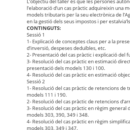
L’objectiu del taller és que les persones aut
l’elaboració d’un cas pràctic adquireixin una m
models tributaris per la seu electrònica de l’
en la gestió dels seus impostos i per estalvia’l
CONTINGUTS:
Sessió 1
1- Explicació de conceptes claus per a la prese
d’inversió, despeses deduïbles, etc.
2- Presentació del cas pràctic i explicació del f
3- Resolució del cas pràctic en estimació direct
presentació dels models 130 i 100.
4- Resolució del cas pràctic en estimació objec
Sessió 2
1- Resolució del cas pràctic de retencions de t
models 111 i 190.
2- Resolució del cas pràctic de retencions d’a
3- Resolució del cas pràctic en règim general d
models
303, 390, 349
i 348.
4- Resolució del cas pràctic en règim simplifica
models 303, 349 i 347.