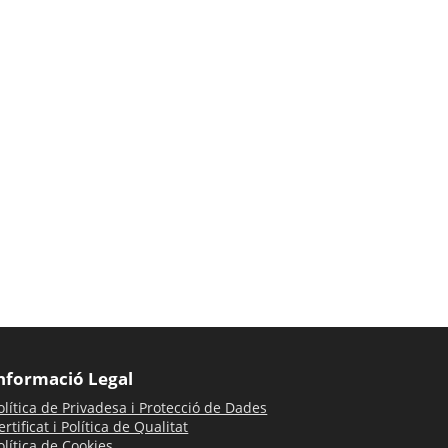
nformació Legal
olítica de Privadesa i Protecció de Dades
ertificat i Política de Qualitat
olítica de Cookies