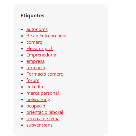
Etiquetes
autònoms
Be an Entrepreneur
comerç
Elevator pich
Emprenedoria
empresa
formació
Formació comerç
fòrum
linkedin
marca personal
networking
ocupació
orientació laboral
recerca de feina
subvencions