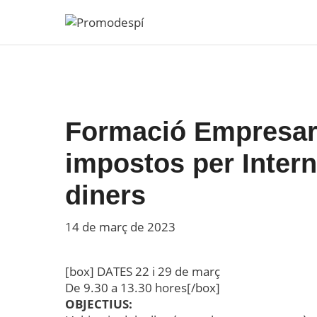
Vés
al
contingut
Formació Empresaria
impostos per Interne
diners
14 de març de 2023
[box] DATES 22 i 29 de març
De 9.30 a 13.30 hores[/box]
OBJECTIUS: