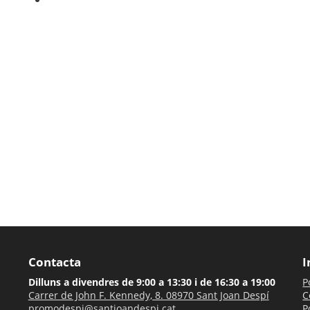
Contacta
I
Dilluns a divendres de 9:00 a 13:30 i de 16:30 a 19:00
P
Carrer de John F. Kennedy, 8. 08970 Sant Joan Despí
C
promodespi@santjoandespi.cat
P