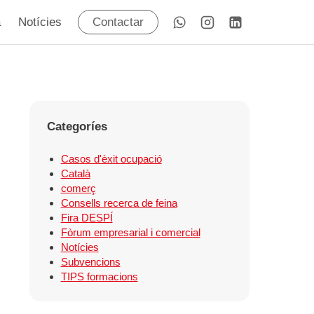
a
Notícies
Contactar
Categoríes
Casos d'èxit ocupació
Català
comerç
Consells recerca de feina
Fira DESPÍ
Fòrum empresarial i comercial
Notícies
Subvencions
TIPS formacions