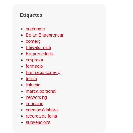
Etiquetes
autònoms
Be an Entrepreneur
comerç
Elevator pich
Emprenedoria
empresa
formació
Formació comerç
fòrum
linkedin
marca personal
networking
ocupació
orientació laboral
recerca de feina
subvencions