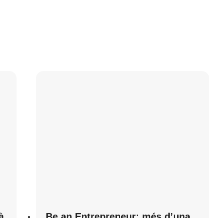
à
Be an Entrepreneur: més d’una