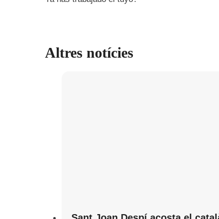
Altres notícies
Sant Joan Despí acosta el catal