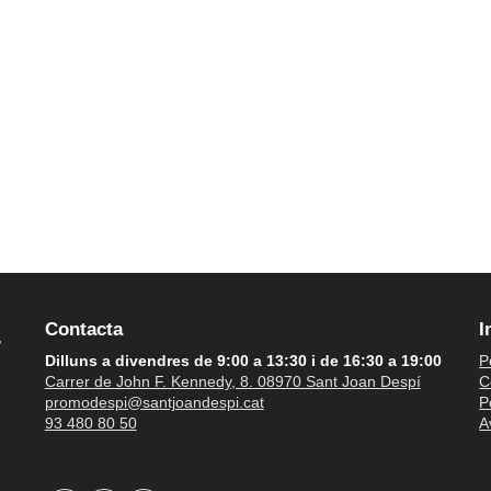
Contacta
I
,
Dilluns a divendres de 9:00 a 13:30 i de 16:30 a 19:00
P
Carrer de John F. Kennedy, 8. 08970 Sant Joan Despí
C
promodespi@santjoandespi.cat
P
93 480 80 50
A