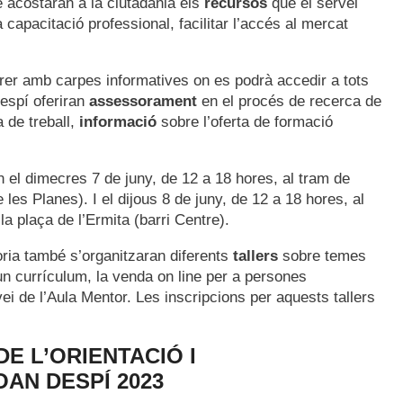
e acostaran a la ciutadania els
recursos
que el servei
a capacitació professional, facilitar l’accés al mercat
arrer amb carpes informatives on es podrà accedir a tots
espí oferiran
assessorament
en el procés de recerca de
a de treball,
informació
sobre l’oferta de formació
el dimecres 7 de juny, de 12 a 18 hores, al tram de
les Planes). I el dijous 8 de juny, de 12 a 18 hores, al
a plaça de l’Ermita (barri Centre).
oria també s’organitzaran diferents
tallers
sobre temes
un currículum, la venda on line per a persones
ei de l’Aula Mentor. Les inscripcions per aquests tallers
E L’ORIENTACIÓ I
AN DESPÍ 2023