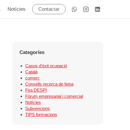
a
Notícies
Contactar
Categoríes
Casos d'èxit ocupació
Català
comerç
Consells recerca de feina
Fira DESPÍ
Fòrum empresarial i comercial
Notícies
Subvencions
TIPS formacions