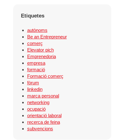
Etiquetes
autònoms
Be an Entrepreneur
comerç
Elevator pich
Emprenedoria
empresa
formació
Formació comerç
fòrum
linkedin
marca personal
networking
ocupació
orientació laboral
recerca de feina
subvencions