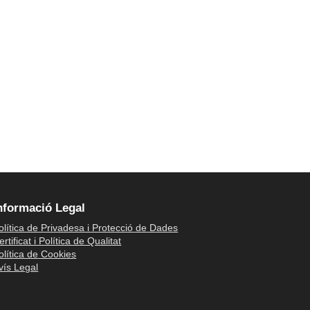
nformació Legal
olítica de Privadesa i Protecció de Dades
ertificat i Política de Qualitat
olítica de Cookies
vís Legal