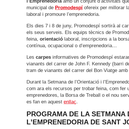
l’Emprenedoria
amb un conjunt d’activitats qu
municipal de
Promodespí
ofereix per millorar l
laboral i promoure l’emprenedoria.
Els dies 7 i 8 de juny, Promodespí sortirà al c
els seus serveis. Els equips tècnics de Promod
feina,
orientació
laboral, inscripcions a la bors
contínua, ocupacional o d’emprenedoria…
Les
carpes
informatives de Promodespí estaran 
vianants del carrer de John F. Kennedy (barri de 
tram de vianants del carrer del Bon Viatge amb l
Durant la Setmana de l’Orientació i l’Emprened
com ara els recursos per trobar feina, com fer 
emprenedores, la Borsa de Treball o el nou serv
es fan en aquest
enllaç
.
PROGRAMA DE LA SETMANA D
L’EMPRENEDORIA DE SANT JO