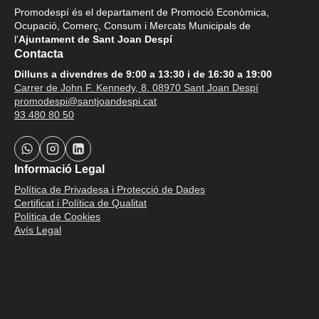
Promodespí és el departament de Promoció Econòmica,
Ocupació, Comerç, Consum i Mercats Municipals de
l'
Ajuntament de Sant Joan Despí
Contacta
Dilluns a divendres de 9:00 a 13:30 i de 16:30 a 19:00
Carrer de John F. Kennedy, 8. 08970 Sant Joan Despí
promodespi@santjoandespi.cat
93 480 80 50
Informació Legal
Política de Privadesa i Protecció de Dades
Certificat i Política de Qualitat
Política de Cookies
Avís Legal