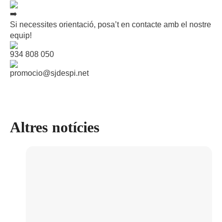
Si necessites orientació, posa’t en contacte amb el nostre
equip!
934 808 050
promocio@sjdespi.net
Altres notícies